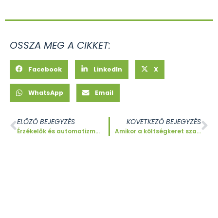
OSSZA MEG A CIKKET:
Facebook
LinkedIn
X
WhatsApp
Email
ELŐZŐ BEJEGYZÉS
KÖVETKEZŐ BEJEGYZÉS
Érzékelők és automatizmusok hogyan működik az okos árnyékolás a gyakorlatban
Amikor a költségkeret szab határt – egy tanulságos redőnyfelújítás története