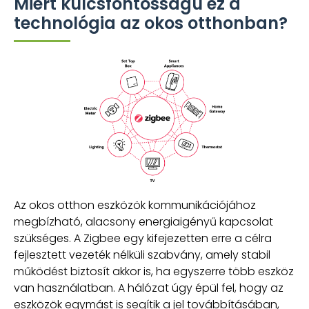
Miért kulcsfontosságú ez a
technológia az okos otthonban?
Az okos otthon eszközök kommunikációjához
megbízható, alacsony energiaigényű kapcsolat
szükséges. A Zigbee egy kifejezetten erre a célra
fejlesztett vezeték nélküli szabvány, amely stabil
működést biztosít akkor is, ha egyszerre több eszköz
van használatban. A hálózat úgy épül fel, hogy az
eszközök egymást is segítik a jel továbbításában,