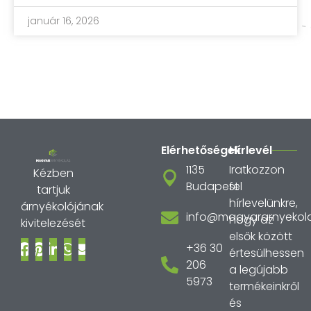
január 16, 2026
Elérhetőségek
Hírlevél
1135
Iratkozzon
Kézben
Budapest
fel
tartjuk
hírlevelünkre,
árnyékolójának
info@magyararnyekola
hogy az
kivitelezését
elsők között
+36 30
értesülhessen
206
a legújabb
5973
termékeinkről
és