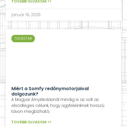
TOVÁBB OLVASOM >>
január 19, 2026
TUDÁSTÁR
TUDÁSTÁR
Miért a Somfy redőnymotorjaival
dolgozunk?
A Magyar Árnyékolásnál mindig is az volt az
elsődleges célunk, hogy ügyfeleinknek hosszú
távon megbízható,
TOVÁBB OLVASOM >>