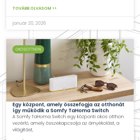
TOVÁBB OLVASOM >>
január 20, 2026
OKOSOTTHON
OKOSOTTHON
Egy központ, amely összefogja az otthonát
így működik a Somfy TaHoma Switch
A Somfy TaHoma Switch egy központi okos otthon
vezérlő, amely összekapcsolja az árnyékolást, a
világítást,