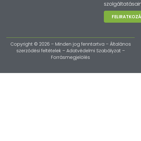
szolgáltatásain
FELIRATKOZ
Copyright © 2026 – Minden jog fenntartva –
Általános
szerződési feltételek
–
Adatvédelmi Szabályzat
–
Forrásmegjelölés