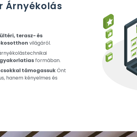
r Árnyékolás
kültéri, terasz- és
okosotthon
világáról.
 árnyékolástechnikai
gyakorlatias
formában.
csokkal támogassuk
Önt
kus, hanem kényelmes és