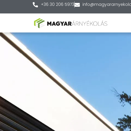
+36 30 206 5973
info@magyararnyekola