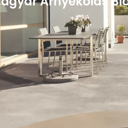
agyar Árnyékolás Bl