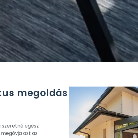
ikus megoldás
ha szeretné egész
 megóvja azt az