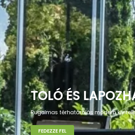
TOLÓ ÉS LAPOZH
Rugalmas térhatárolás modern kivitel
FEDEZZE FEL